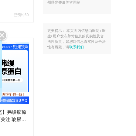
中分子玻尿酸
州曙光整形美容医院
国专家建立定向交流机制，致力带
动医学美容技术的发展。
已预约60
更美提示： 本页面内信息由医院 / 医
生/ 用户发布并对信息的真实性及合
法性负责，如您对信息真实性及合法
性有质疑，请
联系我们
充】弗缦胶原