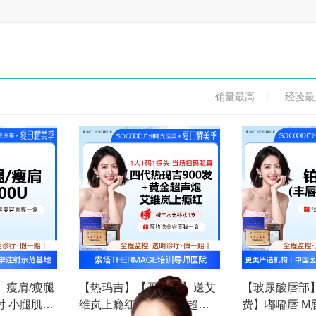
销量最高
经验最
】瘦肩/瘦腿
【热玛吉】【买1得4】送艾
【玻尿酸唇部
维岚上瘾红童颜+黄金超声
费】嘟嘟唇 M