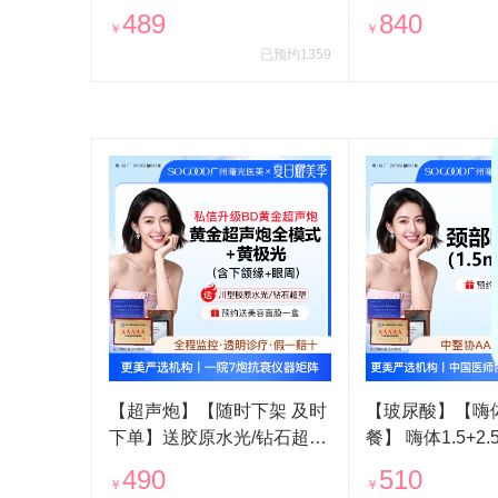
颌缘面部轮廓
斜方肌 非吸脂手
489
840
￥
￥
已预约1359
【超声炮】【随时下架 及时
【玻尿酸】【嗨
下单】送胶原水光/钻石超塑
餐】 嗨体1.5+2.5 改善颈
黄金超声炮全模式2人同行
玻尿酸除皱
490
510
￥
￥