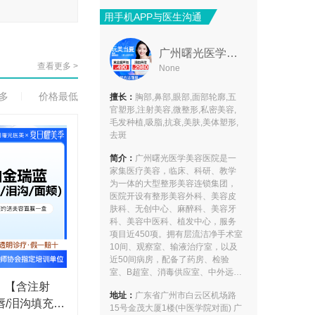
用手机APP与医生沟通
广州曙光医学美容医院
查看更多 >
None
多
价格最低
擅长：
胸部,鼻部,眼部,面部轮廓,五
官塑形,注射美容,微整形,私密美容,
毛发种植,吸脂,抗衰,美肤,美体塑形,
去斑
简介：
广州曙光医学美容医院是一
家集医疗美容，临床、科研、教学
为一体的大型整形美容连锁集团，
医院开设有整形美容外科、美容皮
肤科、无创中心、麻醉科、美容牙
科、美容中医科、植发中心，服务
项目近450项。拥有层流洁净手术室
10间、观察室、输液治疗室，以及
近50间病房，配备了药房、检验
室、B超室、消毒供应室、中外远程
会诊室、无断电供应系统、防火构
】【含注射
地址：
广东省广州市白云区机场路
建楼房安全系统，以及拥有先进的
唇/泪沟填充
15号金茂大厦1楼(中医学院对面) 广
医疗仪器，与美国、韩国、日本等