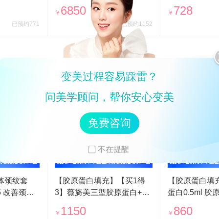
术
炮+水光补水 四代热玛吉900
进口铂金瑞蓝
6850
728
￥
￥
发紧肤除皱
已预约771
已预约1152
变美过程容易踩雷？
问美学顾问，帮你安心变美
免费咨询
不在提醒
体颈纹套
【胶原蛋白填充】【买1得
【胶原蛋白填
纹
3】薇旖美三型胶原蛋白+欧
蛋白0.5ml 胶原关注 玻尿酸
洲之星套餐 胶原水光直补 淡
填充搭配
1150
860
￥
￥
化眼周细纹