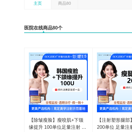
主页
商品80
医院在线商品80个
【除皱瘦脸】瘦咬肌+下颌
【注射塑形腿部
缘提升 100单位足量注射 下
200单位 足量注射 小腿肌肉/