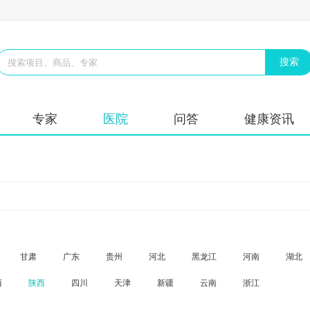
专家
医院
问答
健康资讯
甘肃
广东
贵州
河北
黑龙江
河南
湖北
西
陕西
四川
天津
新疆
云南
浙江