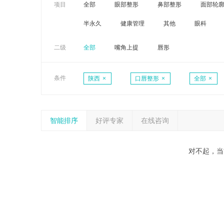
项目
全部
眼部整形
鼻部整形
面部轮
半永久
健康管理
其他
眼科
二级
全部
嘴角上提
唇形
条件
陕西
×
口唇整形
×
全部
×
智能排序
好评专家
在线咨询
对不起，当