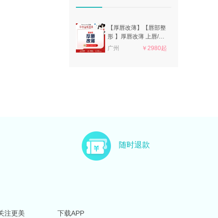
【厚唇改薄】【唇部整
形 】厚唇改薄 上唇/下
唇（2选1） 唇部整形
广州
￥2980起
广州华美
随时退款
关注更美
下载APP