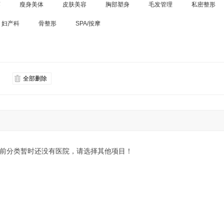
廓
瘦身美体
皮肤美容
胸部塑身
毛发管理
私密整形
妇产科
骨整形
SPA/按摩
全部删除
前分类暂时还没有医院，请选择其他项目！