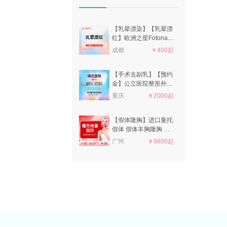
【乳晕漂染】【乳晕漂
红】欧洲之星Fotona/
改善乳晕黑色素/改善
成都
￥400起
色素失调/褪黑
【手术去副乳】【预约
金】公立医院整形外科
医生 单侧副乳吸脂结
重庆
￥2000起
合腋顶切口切除术祛除
副乳
【假体隆胸】进口曼托
假体 假体丰胸隆胸 私
信客服看效果
广州
￥9800起