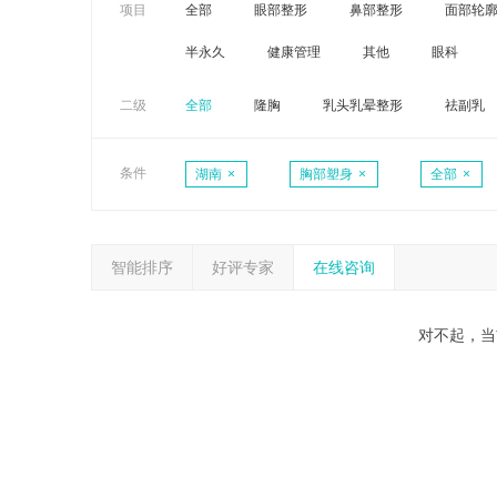
项目
全部
眼部整形
鼻部整形
面部轮
半永久
健康管理
其他
眼科
二级
全部
隆胸
乳头乳晕整形
祛副乳
条件
湖南
×
胸部塑身
×
全部
×
智能排序
好评专家
在线咨询
对不起，当