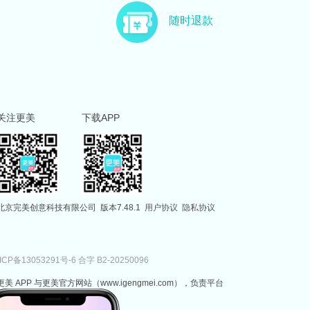
随时退款
关注更美
下载APP
北京完美创意科技有限公司
版本7.48.1
用户协议
隐私协议
ICP备13053291号-6
合字 B2-20250096
更美 APP 与更美官方网站（www.igengmei.com），负责平台