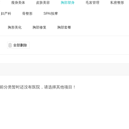
廓
瘦身美体
皮肤美容
胸部塑身
毛发管理
私密整形
妇产科
骨整形
SPA/按摩
胸形美化
胸部修复
胸部套餐
全部删除
前分类暂时还没有医院，请选择其他项目！