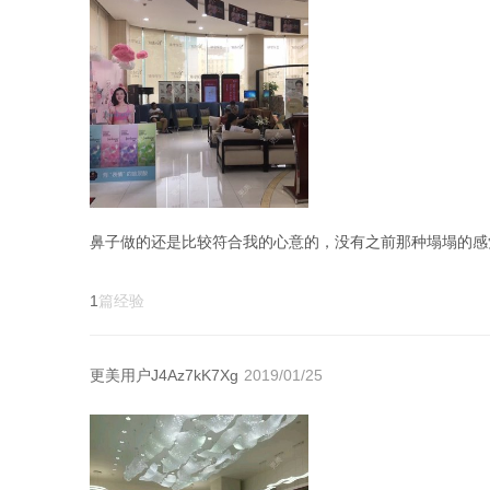
1
篇经验
更美用户J4Az7kK7Xg
2019/01/25