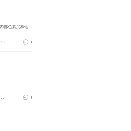
碧缇福冷光美牙仪 【冷光美牙原理】过氧化氢➕二氧化硅的冷凝胶通过低温冷光照射，牙小管吸收，之后达到去除表面色素附着以及内部色素沉积达到美白效果，安全温和好多牙科也在使用哦！ 碧缇福美牙仪，不是大型
63
1
35
1