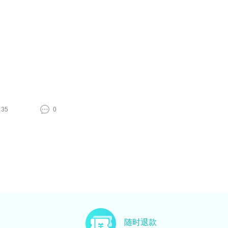
35
0
随时退款