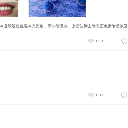
1531
1317