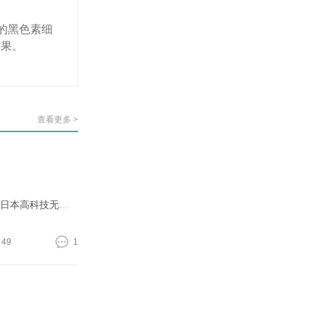
的黑色素细
效果。
查看更多 >
小春日和日式脱毛美肤沙龙 我们是一家专业从事日式脱毛美肤机构 一直致力于日式家庭美容倡导者 店长在日本从事美容行业多年 将日本高科技无侵入式美容理念和最安全有效的胶原蛋白美肤脱毛技术引进国内 运用日
49
1