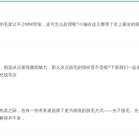
的毛发让不少MM苦恼，这可怎么处理呢?小编在这儿整理了史上最全的
，挑选冰点展现腿部魅力，那么冰点脱毛的报价贵不贵呢?下面我们一起来
光脱毛仪
热卖之际，也有一些求美者选择了更为彻底的脱毛方式——光子脱毛。光
解得并不多，