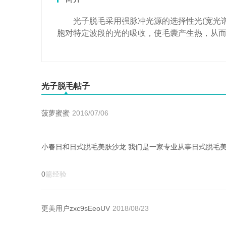
光子脱毛采用强脉冲光源的选择性光(宽光谱
胞对特定波段的光的吸收，使毛囊产生热，从
光子脱毛帖子
菠萝蜜蜜
2016/07/06
0
篇经验
更美用户zxc9sEeoUV
2018/08/23