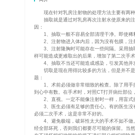
现在针对乳房注射物的处理方法主要有两种
抽取就是通过对乳房再次注射水使原来的注射
因：
1、抽取一般不容易全部清理干净。即使稀
2、注射物进入体内后，因为没有包膜，注射
3、注射隆胸时可能存在一些间隔。采用抽取
样可能造成更难取出的后果，增加了第二次手
4、抽取不当还可能造成感染，引发其他并
切取是现在用得比较多的方法，但是并不是说
题：
1、术前必须做非常细致的检查。除了用手摸
到心中有数。在手术时，对照CT打开病灶部位
2、直视。一定不能像注射时一样，用盲式
3、医生必须有足够的责任心。有的医生没有
必须二次手术，这是非常不好的。
4、避免极端，破坏性太大的手术不如不做。
经全部坏死，否则我们都要尽可能的保留。当