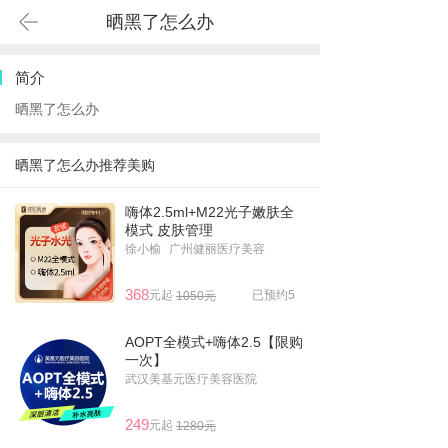
晒黑了怎么办
简介
晒黑了怎么办
晒黑了怎么办推荐美购
嗨体2.5ml+M22光子嫩肤全
模式 皮肤管理
徐小榆
广州健丽医疗美容
368
元起
已预约5
1050元
AOPT全模式+嗨体2.5【限购
一次】
武汉美基元医疗美容医院
249
元起
1280元