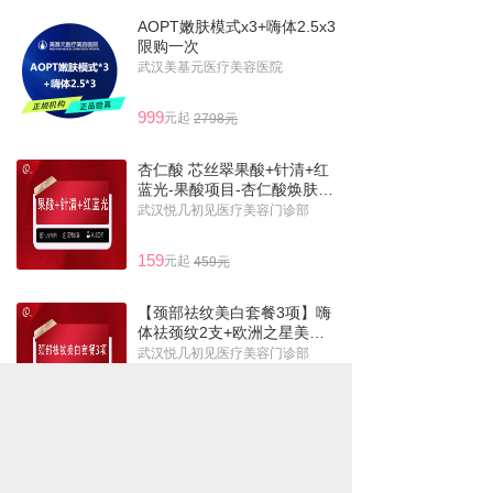
AOPT嫩肤模式x3+嗨体2.5x3
限购一次
武汉美基元医疗美容医院
999
元起
2798元
杏仁酸 芯丝翠果酸+针清+红
蓝光-果酸项目-杏仁酸焕肤---
--------
武汉悦几初见医疗美容门诊部
159
元起
459元
【颈部祛纹美白套餐3项】嗨
体祛颈纹2支+欧洲之星美白
预部淡化颈纹 商
武汉悦几初见医疗美容门诊部
1299
元起
3299元
热门项目