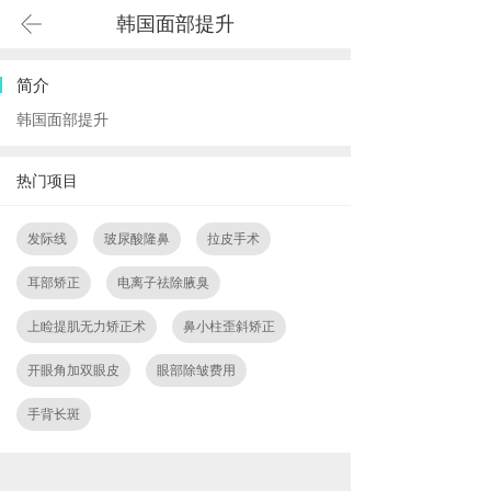
韩国面部提升
简介
韩国面部提升
热门项目
发际线
玻尿酸隆鼻
拉皮手术
耳部矫正
电离子祛除腋臭
上睑提肌无力矫正术
鼻小柱歪斜矫正
开眼角加双眼皮
眼部除皱费用
手背长斑