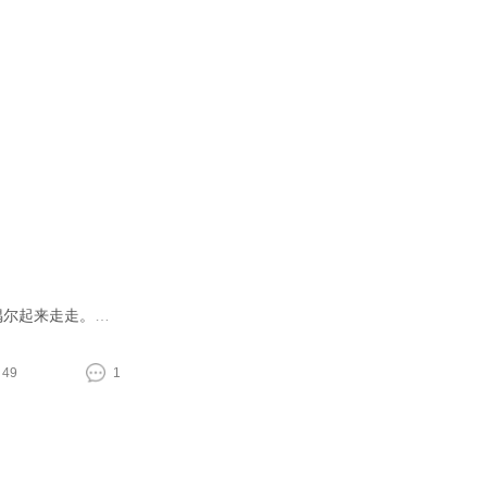
昨天下午离开的医院，走的时候身体已经恢复的差不多，走路是可以的，不能太快，我怕疼😥 昨天一天我都是在睡觉的，一直睡，偶尔起来走走。定了下午六点半的动车，两个半小时就到合肥了，还是家里是最亲切的，摸到
49
1