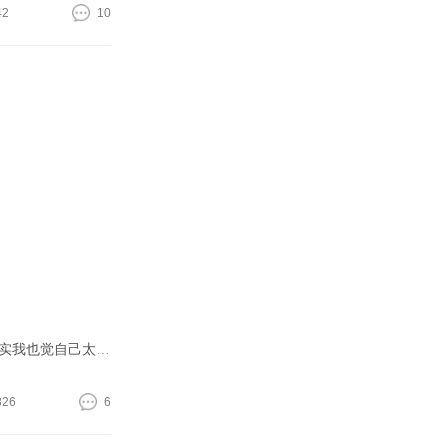
42
10
在吸脂前很多人都不理解我怎么会选专业选舞蹈，大概是看我的体型而产生质疑的吧，毕竟学舞蹈的妹纸没有一个身材是不好的。其实我也觉自己太肥了，碰到好看的衣服也穿不了，但自己太懒了又不愿意运动，就只能把希望放
826
6