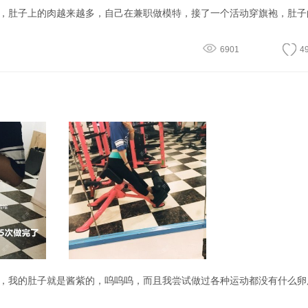
6901
4