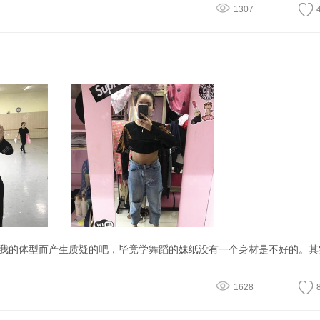
1307
1628