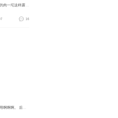
我是在校学生，每天在学校吃外卖，然后又坐着，很少运动，肚子上的肉越来越多，自己在兼职做模特，接了一个活动穿旗袍，肚子的肉一坨这样露出来，就算努力收腹也能看见，差点失去了那份兼职工作。。我自己也比较爱美
97
16
坐下来腰腹就像个游泳圈，扭起来满手都是绵绵的肉，没错，我的肚子就是酱紫的，呜呜呜，而且我尝试做过各种运动都没有什么卵用啊啊啊。 后来抱着死马当活马医的心理去颜术做了这个射频溶脂，做一次感觉效果