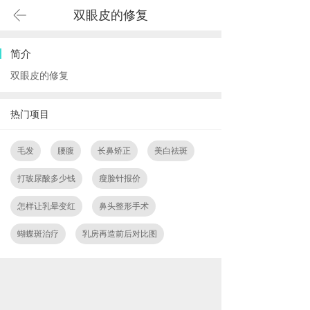
双眼皮的修复
简介
双眼皮的修复
热门项目
毛发
腰腹
长鼻矫正
美白祛斑
打玻尿酸多少钱
瘦脸针报价
怎样让乳晕变红
鼻头整形手术
蝴蝶斑治疗
乳房再造前后对比图