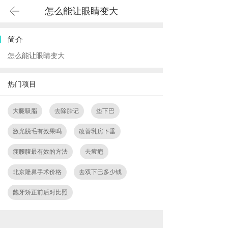
怎么能让眼睛变大
简介
怎么能让眼睛变大
热门项目
大腿吸脂
去除胎记
垫下巴
激光脱毛有效果吗
改善乳房下垂
瘦腰腹最有效的方法
去痘疤
北京隆鼻手术价格
去双下巴多少钱
龅牙矫正前后对比照