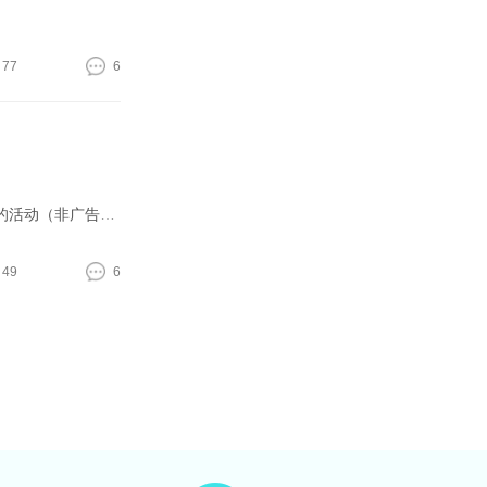
77
6
有用这个假体的医生来介绍一下这个假体吗。有做过这个假体的妹子来分享一下吗？在app里了解到的一个医院这个月在做这个假体的活动（非广告不要问我哪个医院）。心动。假体质量OK吗
49
6