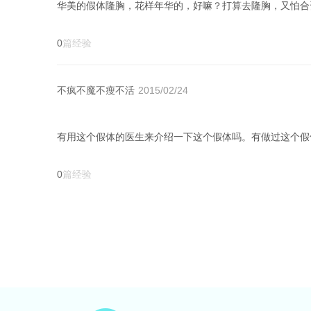
华美的假体隆胸，花样年华的，好嘛？打算去隆胸，又怕合
0
篇经验
不疯不魔不瘦不活
2015/02/24
0
篇经验