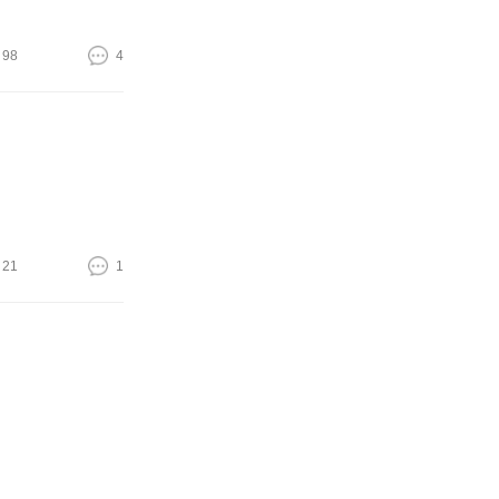
98
4
21
1