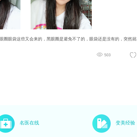
503
名医在线
变美经验