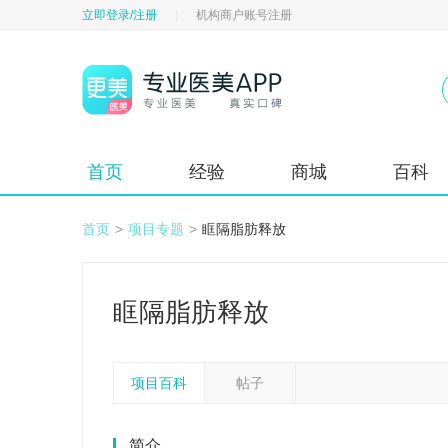
立即登录/注册
|
机构商户账号注册
首页
经验
商城
百科
首页
>
项目专题
>
眶隔脂肪释放
眶隔脂肪释放
项目百科
帖子
简介