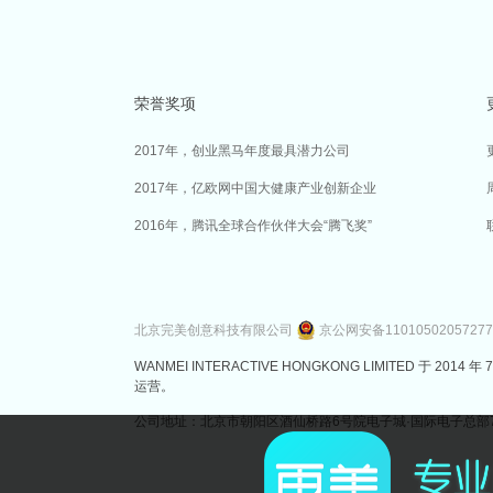
荣誉奖项
2017年，创业黑马年度最具潜力公司
2017年，亿欧网中国大健康产业创新企业
2016年，腾讯全球合作伙伴大会“腾飞奖”
北京完美创意科技有限公司
京公网安备1101050205727
WANMEI INTERACTIVE HONGKONG LIMITED 
运营。
公司地址：北京市朝阳区酒仙桥路6号院电子城·国际电子总部7号楼3层