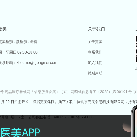
更美
关于我们
更美整形 · 微整形 · 齿科
关于更美
周一至周日 09:00-18:00
联系我们
联系邮箱：zhoumo@igengmei.com
加入我们
特别声明
7号
药品医疗器械网络信息服务备案：（京）网药械信息备字（2025）第 00101 号
京
于 2014 年 7 月 29 日注册设立，归属更美集团。旗下关联主体北京完美创意科技有限公司，持有
302室 公司客服电话：4000978100 转 666666