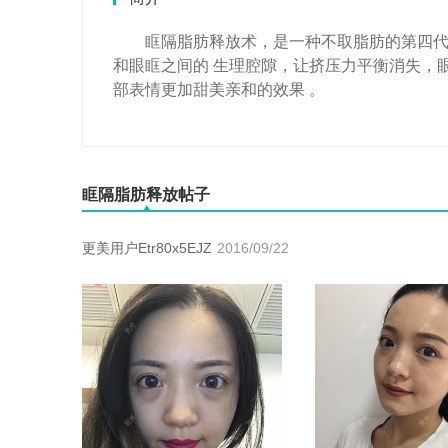
眶隔脂肪释放术，是一种不取脂肪的第四代眼
和眼眶之间的 生理腔隙，让挤压力平衡消失，
部表情更加甜美亲和的效果 。
眶隔脂肪释放帖子
更美用户Etr80x5EJZ
2016/09/22