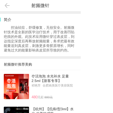
射频微针
简介
控油祛痘，舒缓修复，无创安全。射频微
针技术是全新的医学治疗技术，用于改善凹陷
疤痕的外观。此技术应用微针穿过表皮层，到
达指定深度后再释放射频能量，务求把最有效
能量送到真皮层，刺激更多骨胶原增长，同时
避免过大的能量影响表皮层所导致的灼伤。
射频微针推荐美购
冭活泡泡 水光补水 足量
2.5ml【新客专享】
祁艳芳
合肥画美医疗美容医院
480
元起
880元
【杭州】【氐殊I型3ml】水