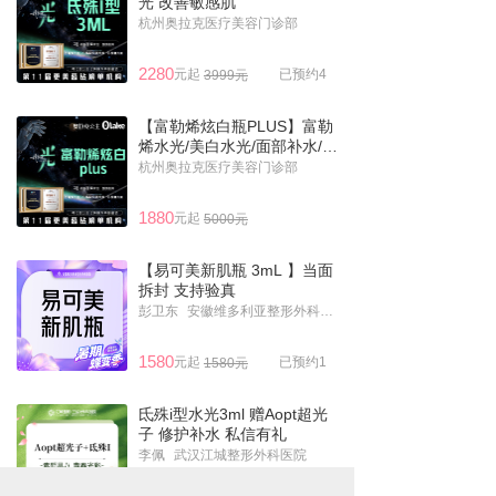
光 改善敏感肌
杭州奥拉克医疗美容门诊部
2280
元起
已预约4
3999元
【富勒烯炫白瓶PLUS】富勒
烯水光/美白水光/面部补水/去
黄
杭州奥拉克医疗美容门诊部
1880
元起
5000元
【易可美新肌瓶 3mL 】当面
拆封 支持验真
彭卫东
安徽维多利亚整形外科医院
1580
元起
已预约1
1580元
氐殊i型水光3ml 赠Aopt超光
子 修护补水 私信有礼
李佩
武汉江城整形外科医院