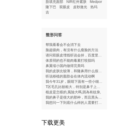
肪填充面部
NIR红外紧肤
Medpor
隆下巴
双眼皮
皮秒激光
热玛
吉
整形问答
帮我看看会不会消下去
脸超级肉，有没有什么瘦脸的方法
请问双眼皮埋线听说会掉，百度里的确有
体质弱的也不能肉毒素打咬肌吗
鼻翼缩小国内做得完美吗
我的皮肤比较薄，和隆鼻用什么假体有关
听说移植的脂肪会在体内流动啊
我今年31岁，眼睛下面有一些小细纹，
T区毛孔比较粗大，特别是鼻子上黑头比
植皮是怎樣的,風險大嗎,因為有紋身,
我的鼻子是很大的那种，而且黑头粉刺很
我想问一下到底什么样的人需要打瘦脸针
下载更美