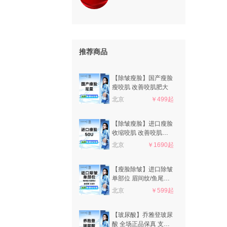
推荐商品
【除皱瘦脸】国产瘦脸
瘦咬肌 改善咬肌肥大
北京
￥499起
【除皱瘦脸】进口瘦脸
收缩咬肌 改善咬肌肥
大
北京
￥1690起
【瘦脸除皱】进口除皱
单部位 眉间纹/鱼尾纹/
鼻背纹 任选1
北京
￥599起
【玻尿酸】乔雅登玻尿
酸 全场正品保真 支持