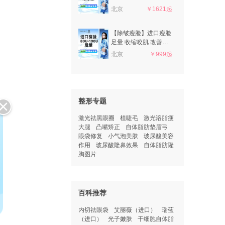
验货
北京
￥1621起
【除皱瘦脸】进口瘦脸
足量 收缩咬肌 改善咬
肌肥大
北京
￥999起
整形专题
激光祛黑眼圈
植睫毛
激光溶脂瘦
大腿
凸嘴矫正
自体脂肪垫眉弓
眼袋修复
小气泡美肤
玻尿酸美容
作用
玻尿酸隆鼻效果
自体脂肪隆
胸图片
百科推荐
内切祛眼袋
艾丽薇（进口）
瑞蓝
（进口）
光子嫩肤
干细胞自体脂