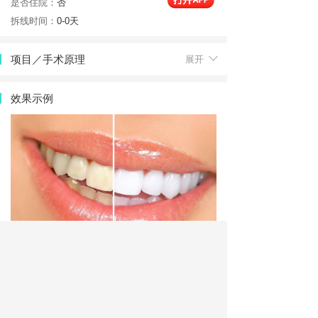
是否住院：
否
拆线时间：
0-0天
项目／手术原理
展开
效果示例
优点
展开