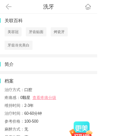
洗牙
首页
关联百科
美容冠
牙齿贴面
烤瓷牙
牙齿冷光美白
简介
档案
治疗方式：
口腔
疼痛感：
0颗星
查看疼痛分级
维持时间：
2-3年
治疗时间：
60-60分钟
参考价格：
100-500
麻醉方式：
无