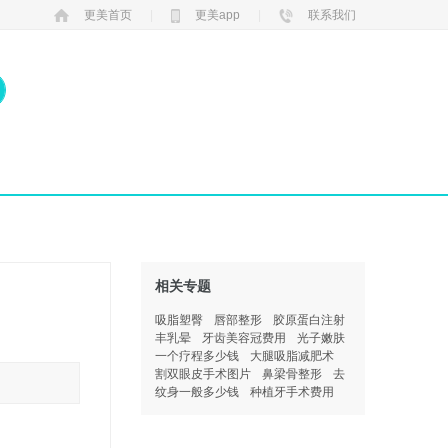
更美首页
|
更美app
|
联系我们
相关专题
吸脂塑臀
唇部整形
胶原蛋白注射
丰乳晕
牙齿美容冠费用
光子嫩肤
一个疗程多少钱
大腿吸脂减肥术
割双眼皮手术图片
鼻梁骨整形
去
纹身一般多少钱
种植牙手术费用