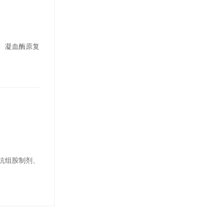
、凝血酶原复
抗组胺制剂、