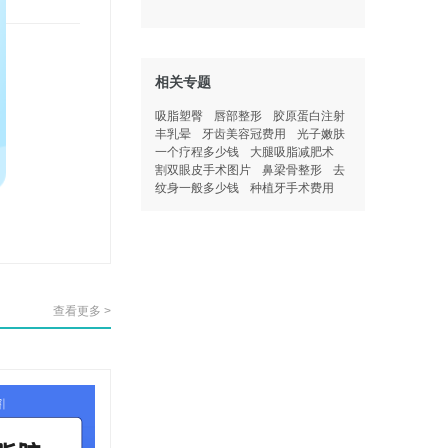
后照
相关专题
吸脂塑臀
唇部整形
胶原蛋白注射
丰乳晕
牙齿美容冠费用
光子嫩肤
一个疗程多少钱
大腿吸脂减肥术
割双眼皮手术图片
鼻梁骨整形
去
纹身一般多少钱
种植牙手术费用
查看更多 >