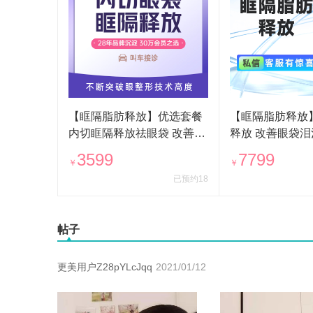
【眶隔脂肪释放】优选套餐
【眶隔脂肪释放
内切眶隔释放祛眼袋 改善黑
释放 改善眼袋泪
眼圈泪沟眼部眼周衰老
年轻态
3599
7799
￥
￥
已预约18
帖子
更美用户Z28pYLcJqq
2021/01/12