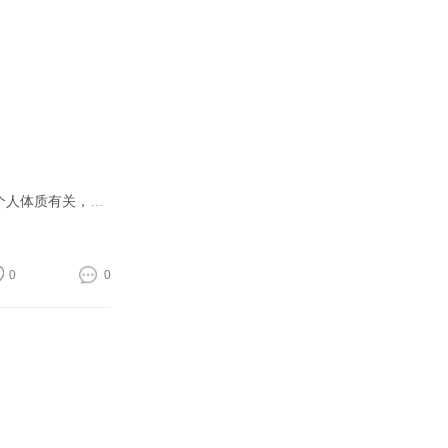
今天是术后的第2天，眼睛已经消肿了点，但是淤青好像更严重了，今天也是一直在冰敷，好像有的人就不会有什么反应，应该是和个人体质有关，医院那边的管家也说放松心态，这样有助于恢复，我也不照镜子了，就老老实实
0
0