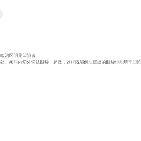
下睑沟区明显凹陷者
沟处。须与内切外切祛眼袋一起做，这样既能解决膨出的眼袋也能填平凹