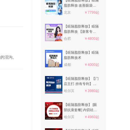
【眶隔脂肪释放】眶隔
脂肪释放 改善眼袋泪
沟 恢复眼周年轻态
北京
￥7799起
【眶隔脂肪释放】眶隔
脂肪释放 【新客专
享】
合肥
￥4800起
【眶隔脂肪释放】眶隔
陷的泪沟。
脂肪释放术
成都
￥4000起
【眶隔脂肪释放】【门
店主打·持有专利】眶
隔脂肪释放·私信咨询
哈尔滨
￥3980起
看客照·双燕医美
【眶隔脂肪释放】 [眼
部抗衰套餐] 内切祛眼
袋+眶隔脂肪释放，专
哈尔滨
￥4960起
注眼部整形十余年