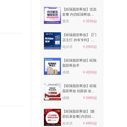
【眶隔脂肪释放】优选
套餐 内切眶隔释放祛
眼袋 改善黑眼圈泪沟
重庆
￥3599起
眼部眼周衰老
【眶隔脂肪释放】【门
店主打·持有专利】眶
隔脂肪释放·私信咨询
哈尔滨
￥3980起
看客照·双燕医美
【眶隔脂肪释放】眶隔
脂肪释放术
成都
￥4000起
【眶隔脂肪释放】眶隔
脂肪释放 祛眼袋 改善
眼部衰老状态
成都
￥3980起
【眶隔脂肪释放】 [眼
部抗衰套餐] 内切祛眼
袋+眶隔脂肪释放，专
哈尔滨
￥4960起
注眼部整形十余年