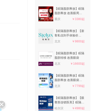
【眶隔脂肪释放】眶隔
脂肪释放 改善眼周老
态
重庆
￥3380起
【眶隔脂肪释放】【新
客私信到手体验价
5600】眼部整形
北京
￥9800起
【眶隔脂肪释放】眶隔
脂肪转移 改善眼袋
北京
￥16600起
【眶隔脂肪释放】眶隔
脂肪释放 改善眼袋泪
沟 恢复眼周年轻态
北京
￥7799起
【眶隔脂肪释放】【眼
整形连锁医美】眶隔脂
肪释放·私信咨询看术
哈尔滨
￥4980起