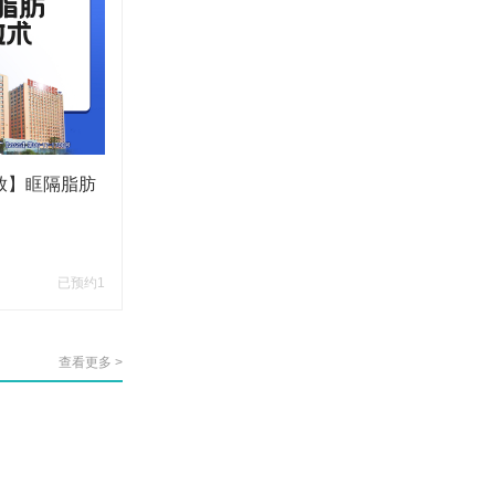
放】眶隔脂肪
已预约1
查看更多 >