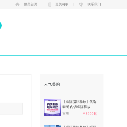
更美首页
|
更美app
|
联系我们
人气美购
【眶隔脂肪释放】优选
套餐 内切眶隔释放祛
眼袋 改善黑眼圈泪沟
重庆
￥3599起
眼部眼周衰老