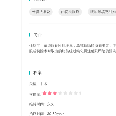
外切祛眼袋
内切祛眼袋
玻尿酸填充泪沟
简介
适应症：单纯眼轮匝肌肥厚，单纯眶隔脂肪疝出者，
眼袋切除术时取出的脂肪经过纯化再注射到凹陷的泪
档案
类型:
手术
疼痛感:
维持时间:
永久
治疗时间:
30-30分钟