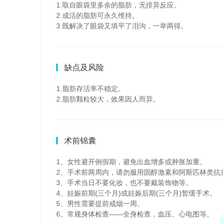
1.取自眼袋里多余的脂肪，无排异反应。
2.成活的脂肪可永久维持。
3.既解决了眼袋又填平了泪沟，一举两得。
缺点及风险
1.脂肪存活率不稳定。
2.脂肪颗粒较大，效果因人而异。
术前锦囊
1、女性避开例假期，避免出血增多或肿胀加重。
2、手术前两周内，请勿服用固醇激素和阿斯匹林类抗
3、手术当日不要化妆，也不要戴装饰物等。
4、妊娠前期(三个月)或妊娠后期(三个月)暂缓手术。
5、男性需要提前戒烟一周。
6、常规身体检查——全身检查，血压、心电图等。