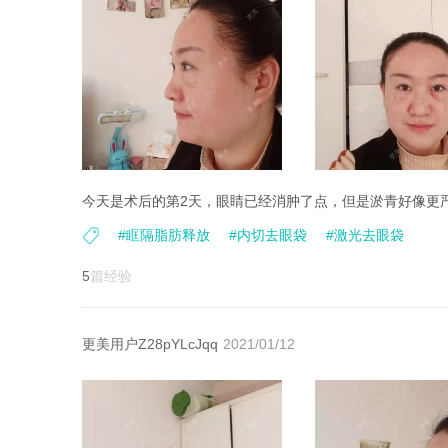
#眶隔脂肪释放
#内切去眼袋
#激光去眼袋
5
篇经验
更美用户Z28pYLcJqq
2021/01/12