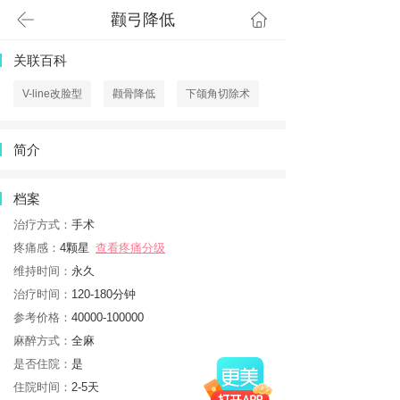
颧弓降低
首页
关联百科
V-line改脸型
颧骨降低
下颌角切除术
简介
档案
治疗方式：
手术
疼痛感：
4颗星
查看疼痛分级
维持时间：
永久
治疗时间：
120-180分钟
参考价格：
40000-100000
麻醉方式：
全麻
是否住院：
是
住院时间：
2-5天