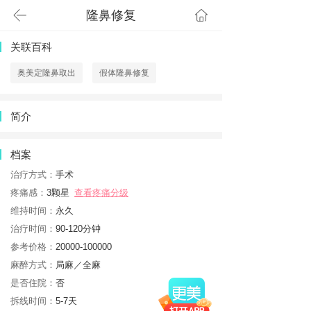
隆鼻修复
首页
关联百科
奥美定隆鼻取出
假体隆鼻修复
简介
档案
治疗方式：
手术
疼痛感：
3颗星
查看疼痛分级
维持时间：
永久
治疗时间：
90-120分钟
参考价格：
20000-100000
麻醉方式：
局麻／全麻
是否住院：
否
拆线时间：
5-7天