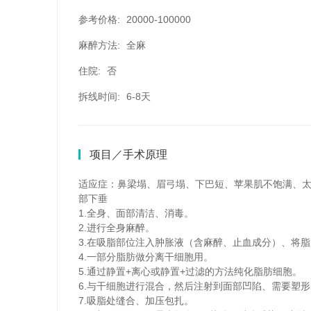
参考价格:
20000-100000
麻醉方法:
全麻
住院:
否
拆线时间:
6-8天
项目／手术原理
适应症：鼻梁塌、眉弓塌、下巴短、苹果肌不饱满、
部下垂
1.全身、面部清洁、消毒。
2.进行全身麻醉。
3.在吸脂部位注入肿胀液（含麻醉、止血成分）、将
4.一部分脂肪做分离干细胞用。
5.通过静置+离心或静置+过滤的方法纯化脂肪细胞。
6.与干细胞进行混合，然后注射到面部凹陷、需要塑
7.吸脂处缝合、加压包扎。