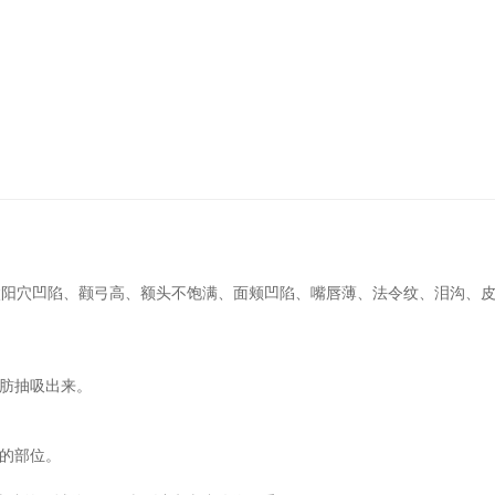
太阳穴凹陷、颧弓高、额头不饱满、面颊凹陷、嘴唇薄、法令纹、泪沟、
脂肪抽吸出来。
形的部位。