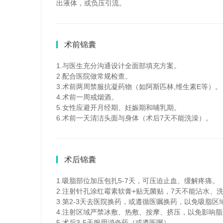
出液体，或负压引流。
术前锦囊
1.与医生充分沟通设计全面部填充方案。
2.配合医院做常规检查。
3.术前两周禁服抗凝药物（如阿斯匹林,维生素E等）。
4.术前一周戒烟酒。
5.女性应避开月经期、妊娠期和哺乳期。
6.术前一天清洁头面与身体（术后7天不能洗澡）。
术后锦囊
1.吸脂部位加压包扎5-7天，可压迫止血、缓解疼痛。
2.注射针孔涂红霉素软膏+贴无菌贴，7天不能沾水、
3.第2-3天去医院换药，或遵循医嘱换药，以免吸脂区
4.注射区域严禁冰敷、热敷、按摩、挤压，以免影响
5.术后3-5天服用消炎药（或遵医嘱）。