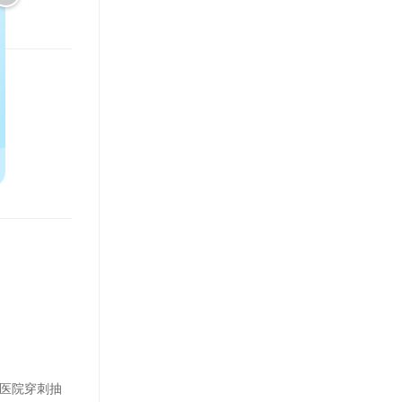
到医院穿刺抽