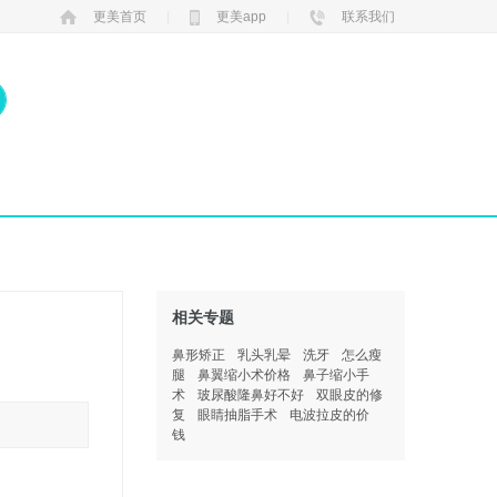
更美首页
|
更美app
|
联系我们
相关专题
鼻形矫正
乳头乳晕
洗牙
怎么瘦
腿
鼻翼缩小术价格
鼻子缩小手
术
玻尿酸隆鼻好不好
双眼皮的修
复
眼睛抽脂手术
电波拉皮的价
钱