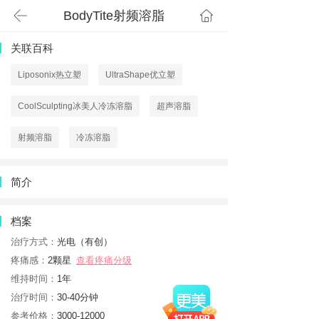
BodyTite射频溶脂
首页
关联百科
Liposonix热立塑
UltraShape优立塑
CoolSculpting冰美人冷冻溶脂
超声溶脂
射频溶脂
冷冻溶脂
简介
档案
治疗方式：
光电（有创）
疼痛感：
2颗星
查看疼痛分级
维持时间：
1年
治疗时间：
30-40分钟
参考价格：
3000-12000