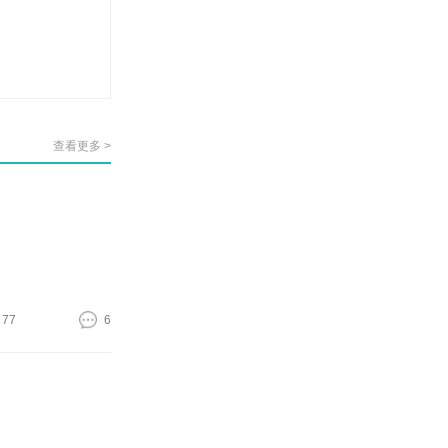
查看更多 >
77
6