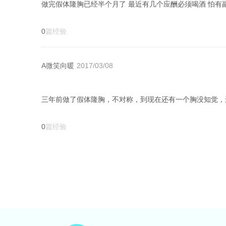
做完假体隆胸已经半个月了 最近有几个应酬必须喝酒 怕有
0
篇经验
A微笑向暖
2017/03/08
三年前做了假体隆胸，不对称，到现在还有一个胸没知觉，
0
篇经验