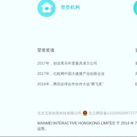
资质机构
荣誉奖项
2017年，创业黑马年度最具潜力公司
2017年，亿欧网中国大健康产业创新企业
2016年，腾讯全球合作伙伴大会“腾飞奖”
北京完美创意科技有限公司
京公网安备1101050205727
WANMEI INTERACTIVE HONGKONG LIMITED 
运营。