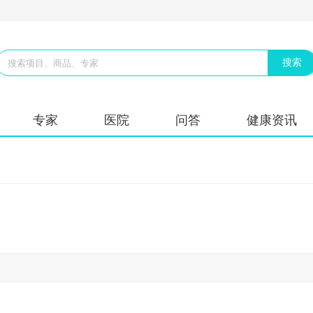
专家
医院
问答
健康资讯