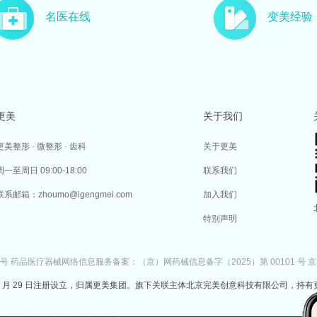
名医在线
变美经验
更美
关于我们
更美整形 · 微整形 · 齿科
关于更美
周一至周日 09:00-18:00
联系我们
联系邮箱：zhoumo@igengmei.com
加入我们
特别声明
7号
药品医疗器械网络信息服务备案：（京）网药械信息备字（2025）第 00101 号
京
于 2014 年 7 月 29 日注册设立，归属更美集团。旗下关联主体北京完美创意科技有限公司，持有