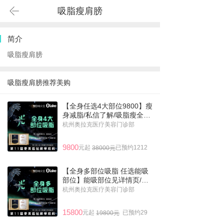
吸脂瘦肩膀
简介
吸脂瘦肩膀
吸脂瘦肩膀推荐美购
【全身任选4大部位9800】瘦
身减脂/私信了解/吸脂瘦全身
塑形
杭州奥拉克医疗美容门诊部
9800
元起
已预约1212
38000元
【全身多部位吸脂 任选能吸
部位】能吸部位见详情页/瘦
身/吸脂瘦全身塑形
杭州奥拉克医疗美容门诊部
15800
元起
已预约29
19800元