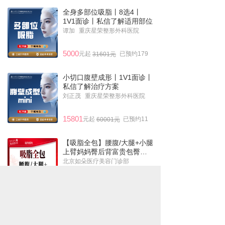
全身多部位吸脂丨8选4丨
1V1面诊丨私信了解适用部位
谭加
重庆星荣整形外科医院
5000
元起
已预约179
31601元
小切口腹壁成形丨1V1面诊丨
私信了解治疗方案
刘正茂
重庆星荣整形外科医院
15801
元起
已预约11
60001元
【吸脂全包】腰腹/大腿+小腿
上臂妈妈臀后背富贵包臀线
等3部位套餐全包全麻体验
北京如朵医疗美容门诊部
9999
元起
已预约67
39800元
热门项目