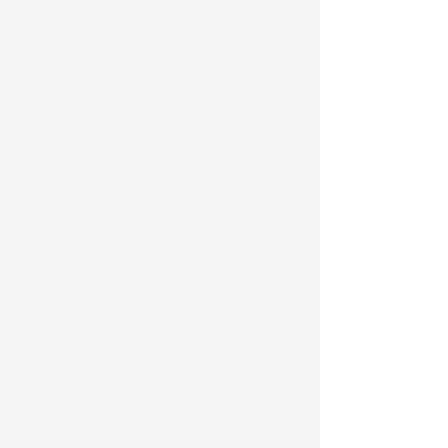
598
立即支付
预付款:
起
￥
咨询