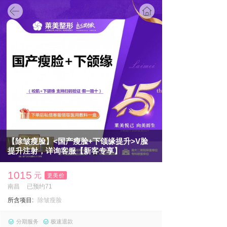
首页
【除皱瘦脸】<国产瘦脸+下颌缘提升>V脸
提升注射，详询客服【新客专享】
1015
元
更美价
南昌
已预约71
所含项目:
除皱瘦脸
分期服务
极速退款