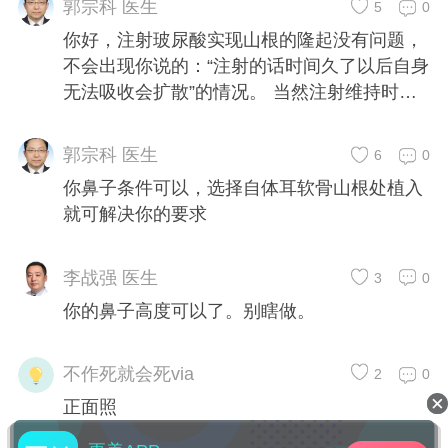
郭宗科 医生
5
0
你好，注射玻尿酸实现山根的隆起没有问题，
不会出现你说的：“注射的话时间久了以后自身
无法吸收会扩散”的情况。 当然注射维持时间
就半年多，要反复注射。
郭宗科 医生
6
0
你鼻子条件可以，选择自体耳软骨山根处植入
就可解决你的要求
李战强 医生
3
0
你的鼻子高度可以了。别瞎做。
不作死就会死via
2
0
正面照