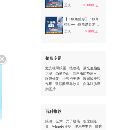
诊丨私信了解治疗方案
重庆
￥38801起
丨
【下颌角整形】下颌角
整形—下颌角磨骨术·
可升级超长曲线下颌角
重庆
￥8801起
截骨 颌面部轮廓综合
—颧骨颧弓整形
整形专题
激光祛黑眼圈
植睫毛
激光溶脂瘦
大腿
凸嘴矫正
自体脂肪垫眉弓
眼袋修复
小气泡美肤
玻尿酸美容
作用
玻尿酸隆鼻效果
自体脂肪隆
胸图片
百科推荐
眼睑下至术
光子脱毛
玻尿酸隆
鼻
V-line改脸型
玻尿酸丰唇
鹰钩