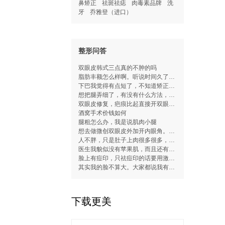
鼻矫正
祛斑祛痣
肉毒素品牌
洗
牙
乔雅登（进口）
整形问答
双眼皮韩式三点真的不肿的吗
脂肪丰额怎么样啊。听说时间久了会垂下
下巴我觉得有点短了，不知道矫正牙齿可
想把腿弄细了，有没有什么方法，恢复快
双眼皮修复，疤痕比起直接开双眼皮会更
酒窝手术价钱如何
腿粗怎么办，我是说肌肉小腿
想去做微创双眼皮外加开内眼角。不知道
人不胖，只是肚子上肉很多很多，这个能
医生我貌似没有苹果肌，而且还有泪沟，
脸上有痘印，只祛痘印的话要用激光还是
其实我的脸不算大。大家都说我有个小脸
下载更美