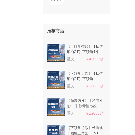
推荐商品
【下颌角整形】【私信
领拍CT】下颌角4件套
丨颧骨内推/颧弓降低/
重庆
￥43000起
下颌角直线截骨/咬肌/
外板打磨
【下颌角切除】【私信
领拍CT】下颌角丨颧
骨丨颧弓丨三选一项目
重庆
￥16801起
丨私信了解治疗方案丨
1V1面诊
【颧骨内推】【私信抢
拍CT】颧骨颧弓改善
丨私信了解治疗方案丨
重庆
￥12001起
1V1面诊
【下颌角切除】长曲线
下颌角三件套丨1V1面