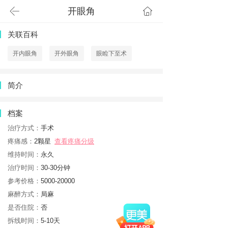
开眼角
首页
关联百科
开内眼角
开外眼角
眼睑下至术
简介
档案
治疗方式：
手术
疼痛感：
2颗星
查看疼痛分级
维持时间：
永久
治疗时间：
30-30分钟
参考价格：
5000-20000
麻醉方式：
局麻
是否住院：
否
拆线时间：
5-10天