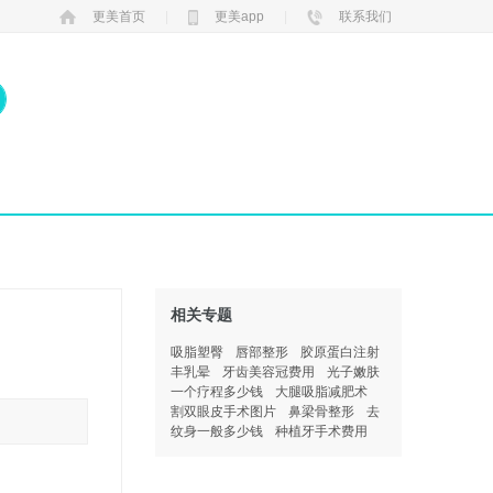
更美首页
|
更美app
|
联系我们
相关专题
吸脂塑臀
唇部整形
胶原蛋白注射
丰乳晕
牙齿美容冠费用
光子嫩肤
一个疗程多少钱
大腿吸脂减肥术
割双眼皮手术图片
鼻梁骨整形
去
纹身一般多少钱
种植牙手术费用