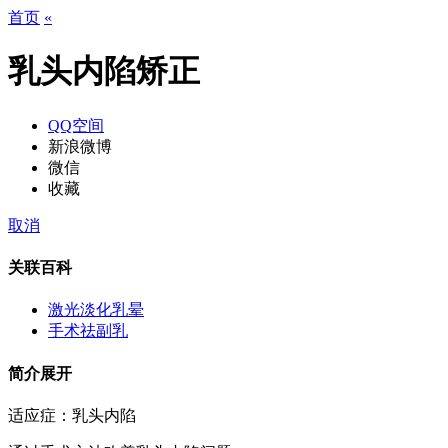
首页
«
乳头内陷矫正
QQ空间
新浪微博
微信
收藏
取消
关联百科
激光淡化乳晕
手术祛副乳
简介
展开
适应症：乳头内陷