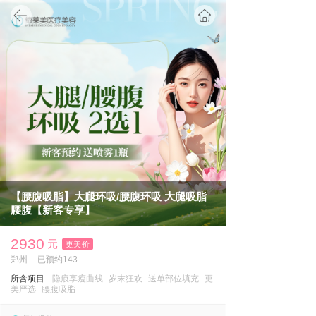
首页
【腰腹吸脂】大腿环吸/腰腹环吸 大腿吸脂
腰腹【新客专享】
2930
元
更美价
郑州
已预约143
所含项目:
隐痕享瘦曲线
岁末狂欢
送单部位填充
更
美严选
腰腹吸脂