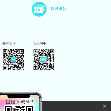
随时退款
关注更美
下载APP
02057277号
合字 B2-20250096