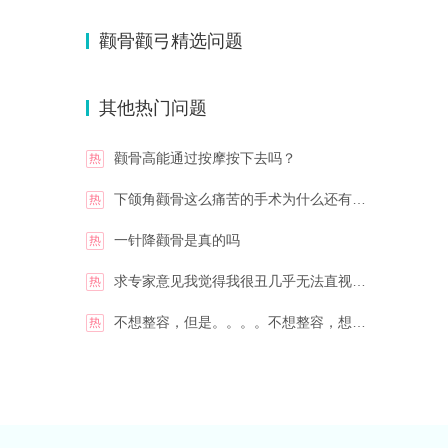
黄名斗
张亮
主治医师
主治医师
颧骨颧弓精选问题
黄小林
韦小勇
其他热门问题
主治医师
副主任医师
颧骨高能通过按摩按下去吗？
下颌角颧骨这么痛苦的手术为什么还有妹
子做？
一针降颧骨是真的吗
求专家意见我觉得我很丑几乎无法直视
了，想一次知道自己需要动那些地方，并一一
不想整容，但是。。。。不想整容，想通
实现。求专家意见，个人偏向年轻化美化，好
过戴这个对颧骨和下颚骨变小、据说皮肤是有
老阿现在
记忆的，坚持戴觉得还是有效果，就像请问医
生，这个真的有效吗