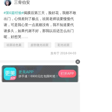
三骨伯安
#第6篇经验#
揭膜后第三天，脸好花，我都不敢
出门，心情差到了极点，祛斑老师说要慢慢代
谢，可是我心里一点底都没有，我不知道要代
谢多久，如果代谢不好，那我以后还怎么出门
呢，好想哭……
祛斑祛色素
皮秒激光祛斑
彩光祛斑
发布于 2018-04-03
查看楼主其他6篇经验
更美APP
打开APP
拼手速！6900元红包限时抢！