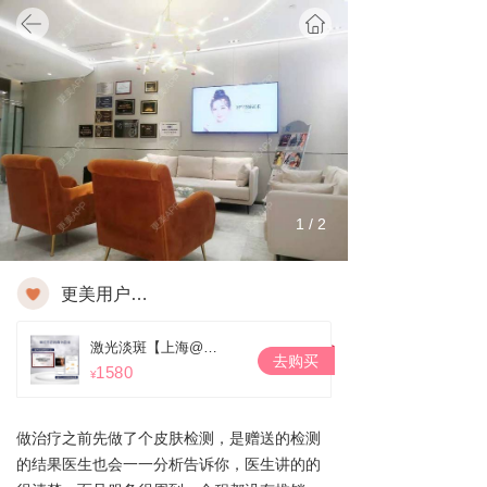
分享
更美用户FiA8FhU7m0
1
/
2
更美用户FiA8FhU7m0
激光淡斑【上海@上海宏津今识门诊部】
去购买
1580
¥
做治疗之前先做了个皮肤检测，是赠送的检测
的结果医生也会一一分析告诉你，医生讲的的