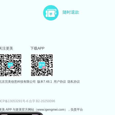
随时退款
关注更美
下载APP
北京完美创意科技有限公司
版本7.48.1
用户协议
隐私协议
ICP备13053291号-6
合字 B2-20250096
更美 APP 与更美官方网站（www.igengmei.com），负责平台