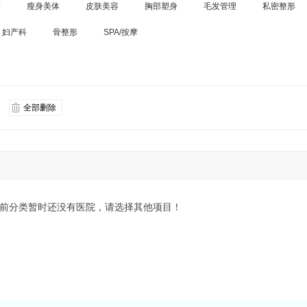
廓
瘦身美体
皮肤美容
胸部塑身
毛发管理
私密整形
妇产科
骨整形
SPA/按摩
全部删除
前分类暂时还没有医院，请选择其他项目！