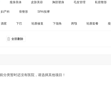
廓
瘦身美体
皮肤美容
胸部塑身
毛发管理
私密整形
妇产科
骨整形
SPA/按摩
酒窝
下巴
轮廓修复
下颌角
两颚
轮廓套餐
瘦
全部删除
前分类暂时还没有医院，请选择其他项目！