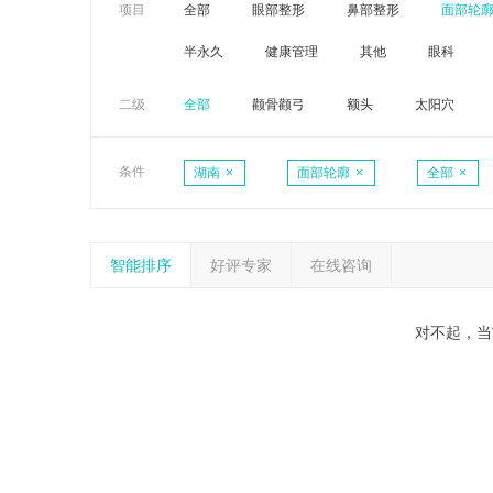
项目
全部
眼部整形
鼻部整形
面部轮
半永久
健康管理
其他
眼科
二级
全部
颧骨颧弓
额头
太阳穴
条件
湖南
×
面部轮廓
×
全部
×
智能排序
好评专家
在线咨询
对不起，当