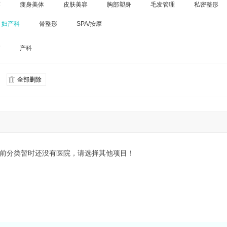
廓
瘦身美体
皮肤美容
胸部塑身
毛发管理
私密整形
妇产科
骨整形
SPA/按摩
病
产科
全部删除
前分类暂时还没有医院，请选择其他项目！