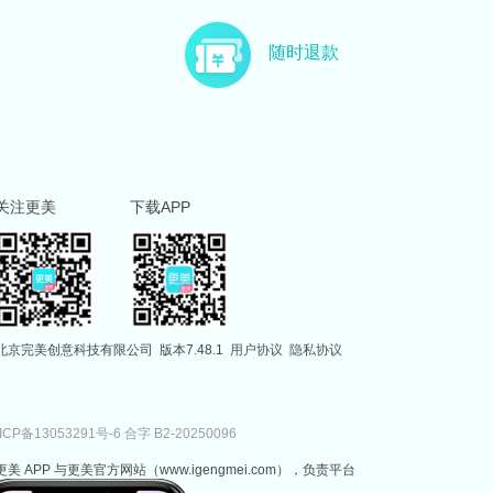
随时退款
关注更美
下载APP
北京完美创意科技有限公司
版本7.48.1
用户协议
隐私协议
ICP备13053291号-6
合字 B2-20250096
更美 APP 与更美官方网站（www.igengmei.com），负责平台