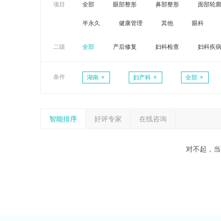
项目
全部
眼部整形
鼻部整形
面部轮
半永久
健康管理
其他
眼科
二级
全部
产后修复
妇科检查
妇科疾
条件
湖南
×
妇产科
×
全部
×
智能排序
好评专家
在线咨询
对不起，当