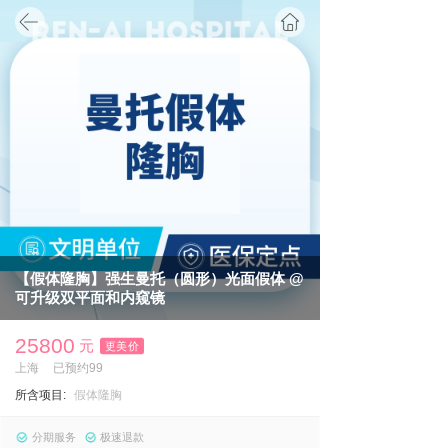
首页
【假体隆胸】强生曼托（圆形）光面假体 @
可升级双平面和内窥镜
25800
元
更美价
上海
已预约99
所含项目:
假体隆胸
分期服务
极速退款