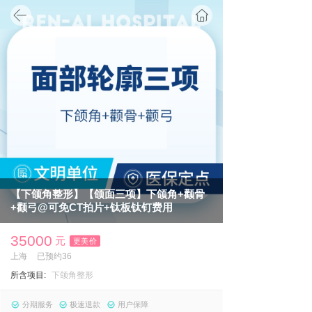
首页
【下颌角整形】【颌面三项】下颌角+颧骨
+颧弓@可免CT拍片+钛板钛钉费用
35000
元
更美价
上海
已预约36
所含项目:
下颌角整形
分期服务
极速退款
用户保障