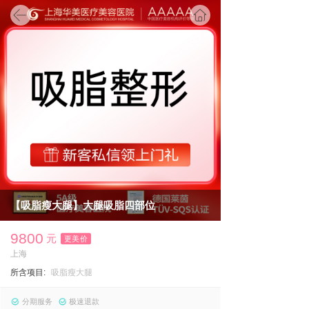
首页
【吸脂瘦大腿】大腿吸脂四部位
9800
元
更美价
上海
所含项目:
吸脂瘦大腿
分期服务
极速退款