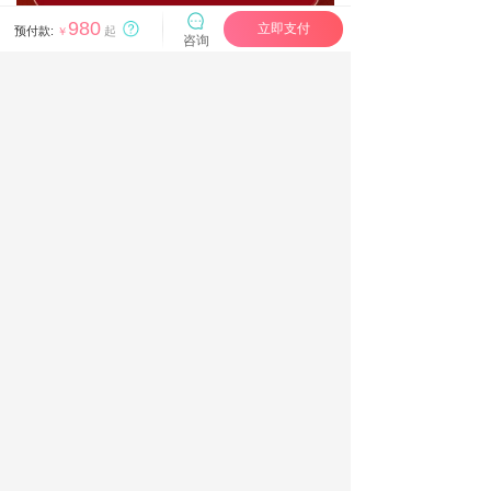
980
立即支付
预付款:
起
￥
咨询
免责声明：因平台返现比例调整，返现规则以服务
信息为准。
服务信息
如何预约