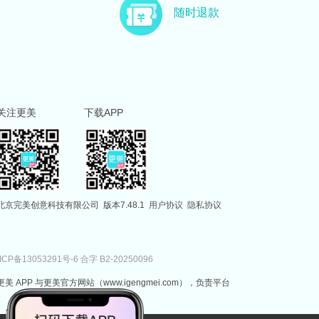
主治医师
副主任医师
随时退款
徐国建
范伟
副主任医师
执业医师
关注更美
下载APP
北京完美创意科技有限公司
版本7.48.1
用户协议
隐私协议
ICP备13053291号-6
合字 B2-20250096
更美 APP 与更美官方网站（www.igengmei.com），负责平台