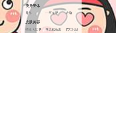
胸形美化
胸部修复
胸部套餐
瘦身美体
臀部
中医减肥
吸脂
腿部塑形
超声溶脂
射频溶脂
皮肤美容
冷冻溶脂
光纤溶脂
祛疤痕痘印
祛斑祛色素
皮肤问题
美白嫩肤
面部提升
清洁补水
皮肤检测