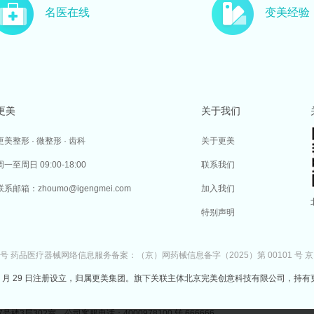
名医在线
变美经验
更美
关于我们
更美整形 · 微整形 · 齿科
关于更美
周一至周日 09:00-18:00
联系我们
联系邮箱：zhoumo@igengmei.com
加入我们
特别声明
7号
药品医疗器械网络信息服务备案：（京）网药械信息备字（2025）第 00101 号
京
于 2014 年 7 月 29 日注册设立，归属更美集团。旗下关联主体北京完美创意科技有限公司，持有
302室 公司客服电话：4000978100 转 666666