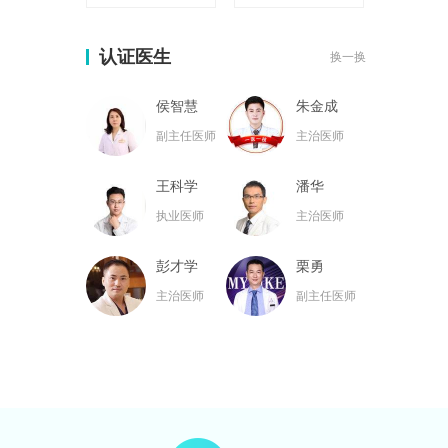
认证医生
换一换
侯智慧
朱金成
副主任医师
主治医师
王科学
潘华
执业医师
主治医师
彭才学
栗勇
主治医师
副主任医师
黄名斗
张亮
主治医师
主治医师
黄小林
韦小勇