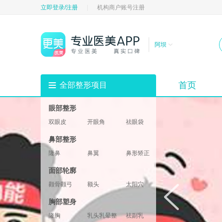
立即登录/注册
|
机构商户账号注册
阿坝
首页
全部整形项目
眼部整形
双眼皮
开眼角
祛眼袋
祛黑眼圈
填充卧蚕
眼部修复
鼻部整形
垫眉弓
眼睑
隆鼻
鼻翼
鼻形矫正
鼻部修复
鼻基底
鼻部综合
面部轮廓
鼻小柱
鼻头鼻尖
颧骨颧弓
额头
太阳穴
酒窝
下巴
轮廓修复
胸部塑身
下颌角
两颚
隆胸
乳头乳晕整形
祛副乳