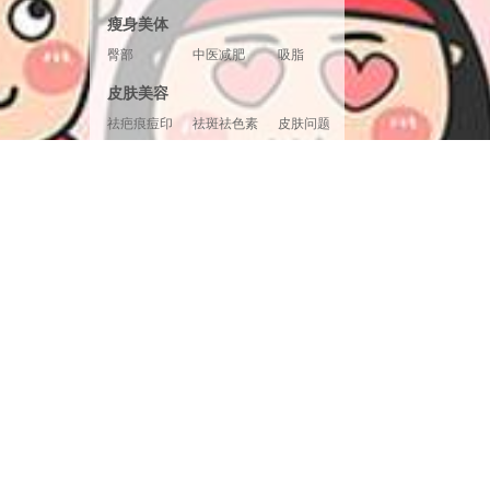
胸形美化
胸部修复
胸部套餐
瘦身美体
臀部
中医减肥
吸脂
腿部塑形
超声溶脂
射频溶脂
皮肤美容
冷冻溶脂
光纤溶脂
祛疤痕痘印
祛斑祛色素
皮肤问题
美白嫩肤
面部提升
清洁补水
皮肤检测