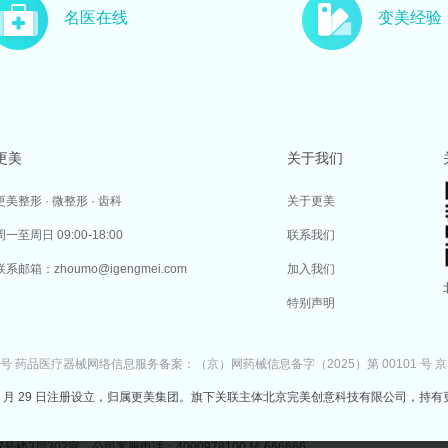
名医在线
变美经验
更美
关于我们
更美整形 · 微整形 · 齿科
关于更美
周一至周日 09:00-18:00
联系我们
联系邮箱：zhoumo@igengmei.com
加入我们
特别声明
7号
药品医疗器械网络信息服务备案：（京）网药械信息备字（2025）第 00101 号
京
于 2014 年 7 月 29 日注册设立，归属更美集团。旗下关联主体北京完美创意科技有限公司，持有
302室 公司客服电话：4000978100 转 666666