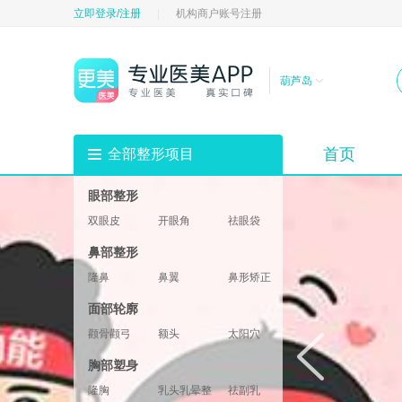
立即登录/注册
|
机构商户账号注册
葫芦岛
首页
全部整形项目
眼部整形
双眼皮
开眼角
祛眼袋
祛黑眼圈
填充卧蚕
眼部修复
鼻部整形
垫眉弓
眼睑
隆鼻
鼻翼
鼻形矫正
鼻部修复
鼻基底
鼻部综合
面部轮廓
鼻小柱
鼻头鼻尖
颧骨颧弓
额头
太阳穴
酒窝
下巴
轮廓修复
胸部塑身
下颌角
两颚
隆胸
乳头乳晕整形
祛副乳