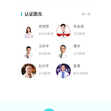
认证医生
换一换
侯智慧
朱金成
副主任医师
主治医师
王科学
潘华
执业医师
主治医师
彭才学
栗勇
主治医师
副主任医师
黄名斗
张亮
主治医师
主治医师
黄小林
韦小勇