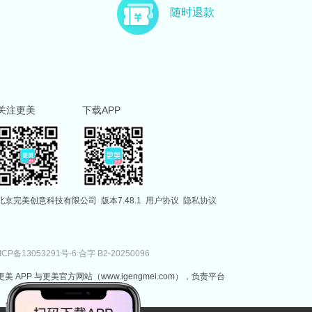
主治医师
副主任医师
随时退款
徐国建
范伟
副主任医师
执业医师
关注更美
下载APP
北京完美创意科技有限公司
版本7.48.1
用户协议
隐私协议
ICP备13053291号-6
合字 B2-20250096
更美 APP 与更美官方网站（www.igengmei.com），负责平台