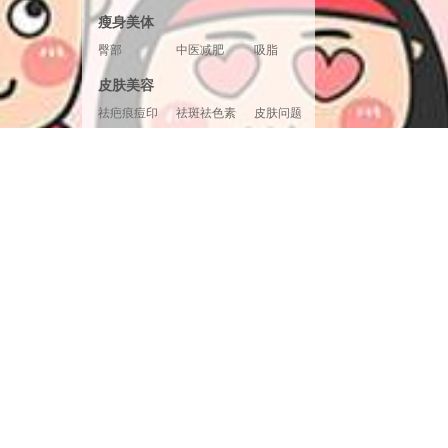
胸形美化
胸部修复
胸部套餐
瘦身美体
臀部
中医减肥
吸脂
腿部塑形
超声溶脂
射频溶脂
皮肤美容
冷冻溶脂
光纤溶脂
祛疤痕痘印
祛斑祛色素
皮肤问题
美白嫩肤
面部提升
清洁补水
皮肤检测