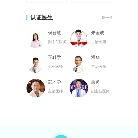
认证医生
换一换
侯智慧
朱金成
副主任医师
主治医师
王科学
潘华
执业医师
主治医师
彭才学
栗勇
主治医师
副主任医师
黄名斗
张亮
主治医师
主治医师
黄小林
韦小勇