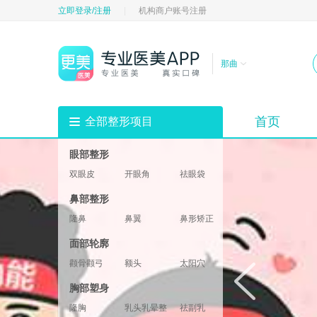
立即登录/注册
|
机构商户账号注册
那曲
首页
全部整形项目
眼部整形
双眼皮
开眼角
祛眼袋
祛黑眼圈
填充卧蚕
眼部修复
鼻部整形
垫眉弓
眼睑
隆鼻
鼻翼
鼻形矫正
鼻部修复
鼻基底
鼻部综合
面部轮廓
鼻小柱
鼻头鼻尖
颧骨颧弓
额头
太阳穴
酒窝
下巴
轮廓修复
胸部塑身
下颌角
两颚
隆胸
乳头乳晕整形
祛副乳