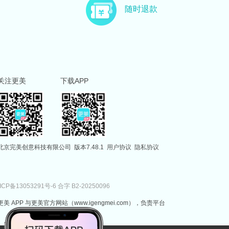
主治医师
副主任医师
随时退款
徐国建
范伟
副主任医师
执业医师
关注更美
下载APP
北京完美创意科技有限公司
版本7.48.1
用户协议
隐私协议
ICP备13053291号-6
合字 B2-20250096
更美 APP 与更美官方网站（www.igengmei.com），负责平台