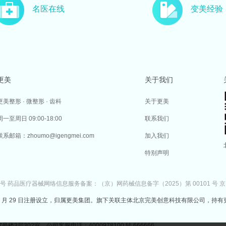
名医在线
变美经验
更美
关于我们
更美整形 · 微整形 · 齿科
关于更美
周一至周日 09:00-18:00
联系我们
联系邮箱：zhoumo@igengmei.com
加入我们
特别声明
7号
药品医疗器械网络信息服务备案：（京）网药械信息备字（2025）第 00101 号
京
于 2014 年 7 月 29 日注册设立，归属更美集团。旗下关联主体北京完美创意科技有限公司，持有
302室 公司客服电话：4000978100 转 666666