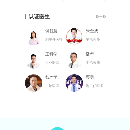
认证医生
换一换
侯智慧
朱金成
副主任医师
主治医师
王科学
潘华
执业医师
主治医师
彭才学
栗勇
主治医师
副主任医师
黄名斗
张亮
主治医师
主治医师
黄小林
韦小勇