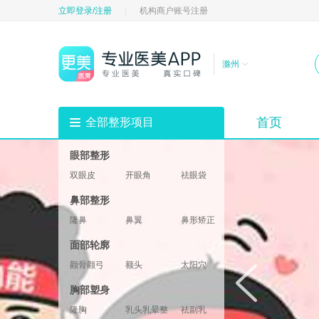
立即登录/注册
|
机构商户账号注册
滁州
首页
全部整形项目
眼部整形
双眼皮
开眼角
祛眼袋
祛黑眼圈
填充卧蚕
眼部修复
鼻部整形
垫眉弓
眼睑
隆鼻
鼻翼
鼻形矫正
鼻部修复
鼻基底
鼻部综合
面部轮廓
鼻小柱
鼻头鼻尖
颧骨颧弓
额头
太阳穴
酒窝
下巴
轮廓修复
胸部塑身
下颌角
两颚
隆胸
乳头乳晕整形
祛副乳