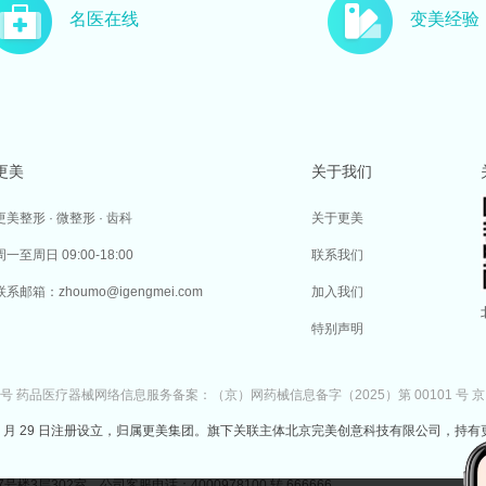
名医在线
变美经验
更美
关于我们
更美整形 · 微整形 · 齿科
关于更美
周一至周日 09:00-18:00
联系我们
联系邮箱：zhoumo@igengmei.com
加入我们
特别声明
7号
药品医疗器械网络信息服务备案：（京）网药械信息备字（2025）第 00101 号
京
于 2014 年 7 月 29 日注册设立，归属更美集团。旗下关联主体北京完美创意科技有限公司，持有
302室 公司客服电话：4000978100 转 666666