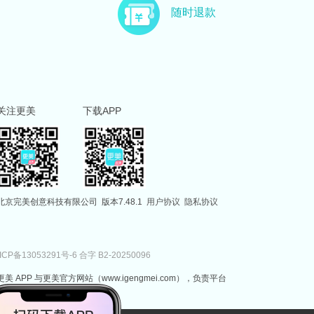
主治医师
副主任医师
随时退款
徐国建
范伟
副主任医师
执业医师
关注更美
下载APP
北京完美创意科技有限公司
版本7.48.1
用户协议
隐私协议
ICP备13053291号-6
合字 B2-20250096
更美 APP 与更美官方网站（www.igengmei.com），负责平台