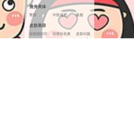
胸形美化
胸部修复
胸部套餐
瘦身美体
臀部
中医减肥
吸脂
腿部塑形
超声溶脂
射频溶脂
皮肤美容
冷冻溶脂
光纤溶脂
祛疤痕痘印
祛斑祛色素
皮肤问题
美白嫩肤
面部提升
清洁补水
皮肤检测