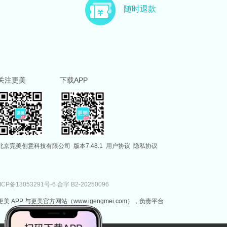
主治医师
副主任医师
随时退款
徐国建
范伟
副主任医师
执业医师
关注更美
下载APP
北京完美创意科技有限公司
版本7.48.1
用户协议
隐私协议
ICP备13053291号-6
合字 B2-20250096
更美 APP 与更美官方网站（www.igengmei.com），负责平台