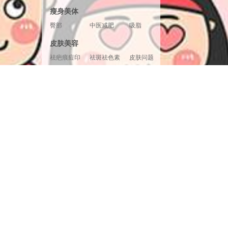
胸形美化
胸部修复
胸部套餐
瘦身美体
臀部
中医减肥
吸脂
腿部塑形
超声溶脂
射频溶脂
皮肤美容
冷冻溶脂
光纤溶脂
祛疤痕痘印
祛斑祛色素
皮肤问题
美白嫩肤
面部提升
清洁补水
皮肤检测