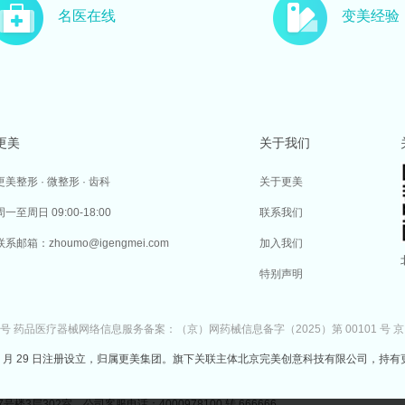
名医在线
变美经验
更美
关于我们
更美整形 · 微整形 · 齿科
关于更美
周一至周日 09:00-18:00
联系我们
联系邮箱：zhoumo@igengmei.com
加入我们
特别声明
7号
药品医疗器械网络信息服务备案：（京）网药械信息备字（2025）第 00101 号
京
于 2014 年 7 月 29 日注册设立，归属更美集团。旗下关联主体北京完美创意科技有限公司，持有
302室 公司客服电话：4000978100 转 666666