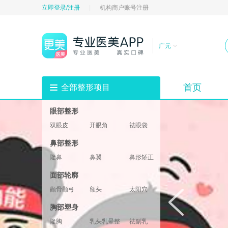
立即登录/注册
|
机构商户账号注册
广元
首页
全部整形项目
眼部整形
双眼皮
开眼角
祛眼袋
祛黑眼圈
填充卧蚕
眼部修复
鼻部整形
垫眉弓
眼睑
隆鼻
鼻翼
鼻形矫正
鼻部修复
鼻基底
鼻部综合
面部轮廓
鼻小柱
鼻头鼻尖
颧骨颧弓
额头
太阳穴
酒窝
下巴
轮廓修复
胸部塑身
下颌角
两颚
隆胸
乳头乳晕整形
祛副乳