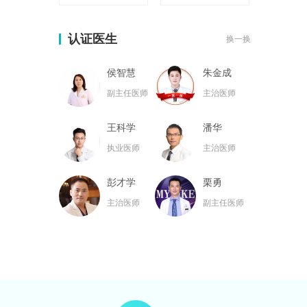
认证医生
换一换
侯智慧
朱金成
副主任医师
主治医师
王科学
潘华
执业医师
主治医师
彭才学
栗勇
主治医师
副主任医师
黄名斗
张亮
主治医师
主治医师
黄小林
韦小勇