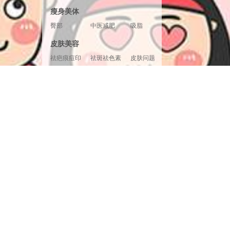
胸形美化
胸部修复
胸部套餐
瘦身美体
臀部
中医减肥
吸脂
腿部塑形
超声溶脂
射频溶脂
皮肤美容
冷冻溶脂
光纤溶脂
祛疤痕痘印
祛斑祛色素
皮肤问题
美白嫩肤
面部提升
清洁补水
皮肤检测