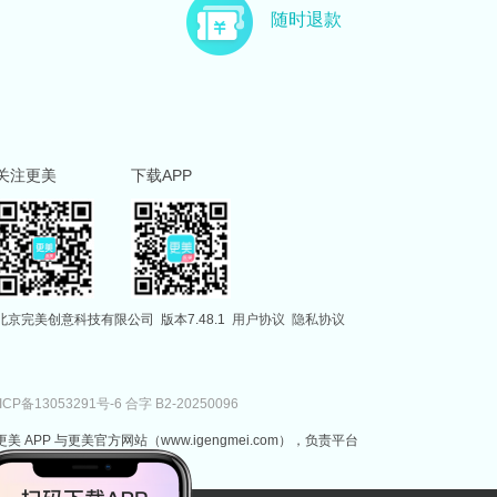
主治医师
副主任医师
随时退款
徐国建
范伟
副主任医师
执业医师
关注更美
下载APP
北京完美创意科技有限公司
版本7.48.1
用户协议
隐私协议
ICP备13053291号-6
合字 B2-20250096
更美 APP 与更美官方网站（www.igengmei.com），负责平台