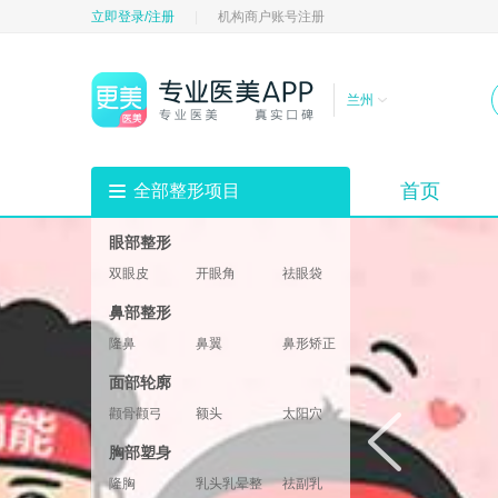
立即登录/注册
|
机构商户账号注册
兰州
首页
全部整形项目
眼部整形
双眼皮
开眼角
祛眼袋
祛黑眼圈
填充卧蚕
眼部修复
鼻部整形
垫眉弓
眼睑
隆鼻
鼻翼
鼻形矫正
鼻部修复
鼻基底
鼻部综合
面部轮廓
鼻小柱
鼻头鼻尖
颧骨颧弓
额头
太阳穴
酒窝
下巴
轮廓修复
胸部塑身
下颌角
两颚
隆胸
乳头乳晕整形
祛副乳