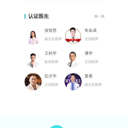
认证医生
换一换
侯智慧
朱金成
副主任医师
主治医师
王科学
潘华
执业医师
主治医师
彭才学
栗勇
主治医师
副主任医师
黄名斗
张亮
主治医师
主治医师
黄小林
韦小勇