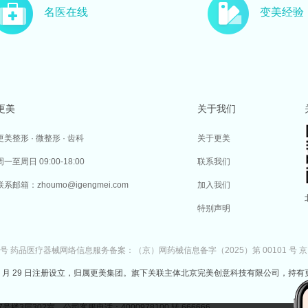
名医在线
变美经验
更美
关于我们
更美整形 · 微整形 · 齿科
关于更美
周一至周日 09:00-18:00
联系我们
联系邮箱：zhoumo@igengmei.com
加入我们
特别声明
7号
药品医疗器械网络信息服务备案：（京）网药械信息备字（2025）第 00101 号
京
于 2014 年 7 月 29 日注册设立，归属更美集团。旗下关联主体北京完美创意科技有限公司，持有
302室 公司客服电话：4000978100 转 666666