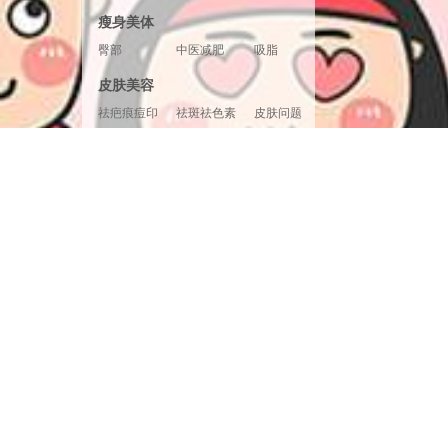
胸形美化
胸部修复
胸部套餐
瘦身美体
臀部
中医减肥
吸脂
腿部塑形
超声溶脂
射频溶脂
皮肤美容
冷冻溶脂
光纤溶脂
祛疤痕痘印
祛斑祛色素
皮肤问题
美白嫩肤
面部提升
清洁补水
皮肤检测