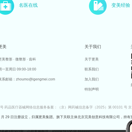
名医在线
变美经验
更美
关于我们
更美整形 · 微整形 · 齿科
关于更美
周一至周日 09:00-18:00
联系我们
联系邮箱：zhoumo@igengmei.com
加入我们
特别声明
7号
药品医疗器械网络信息服务备案：（京）网药械信息备字（2025）第 00101 号
京
于 2014 年 7 月 29 日注册设立，归属更美集团。旗下关联主体北京完美创意科技有限公司，持有
302室 公司客服电话：4000978100 转 666666