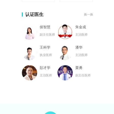
认证医生
换一换
侯智慧
朱金成
副主任医师
主治医师
王科学
潘华
执业医师
主治医师
彭才学
栗勇
主治医师
副主任医师
黄名斗
张亮
主治医师
主治医师
黄小林
韦小勇