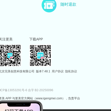
主治医师
副主任医师
随时退款
徐国建
范伟
副主任医师
执业医师
关注更美
下载APP
北京完美创意科技有限公司
版本7.48.1
用户协议
隐私协议
ICP备13053291号-6
合字 B2-20250096
更美 APP 与更美官方网站（www.igengmei.com），负责平台