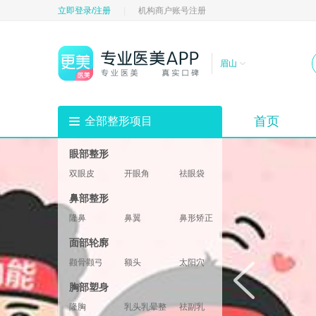
立即登录/注册
|
机构商户账号注册
眉山
首页
全部整形项目
眼部整形
双眼皮
开眼角
祛眼袋
祛黑眼圈
填充卧蚕
眼部修复
鼻部整形
垫眉弓
眼睑
隆鼻
鼻翼
鼻形矫正
鼻部修复
鼻基底
鼻部综合
面部轮廓
鼻小柱
鼻头鼻尖
颧骨颧弓
额头
太阳穴
酒窝
下巴
轮廓修复
胸部塑身
下颌角
两颚
隆胸
乳头乳晕整形
祛副乳