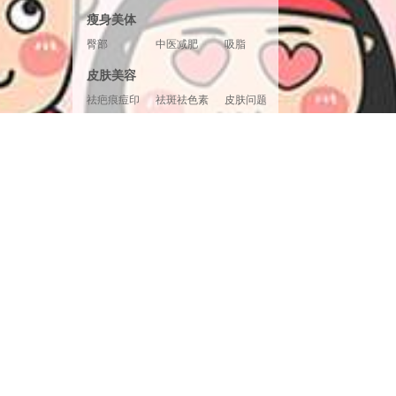
胸形美化
胸部修复
胸部套餐
瘦身美体
臀部
中医减肥
吸脂
腿部塑形
超声溶脂
射频溶脂
皮肤美容
冷冻溶脂
光纤溶脂
祛疤痕痘印
祛斑祛色素
皮肤问题
美白嫩肤
面部提升
清洁补水
皮肤检测