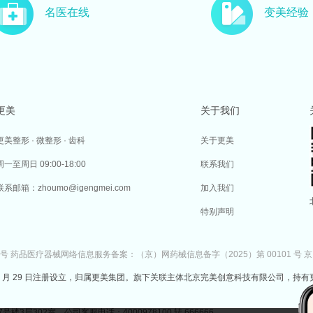
名医在线
变美经验
更美
关于我们
更美整形 · 微整形 · 齿科
关于更美
周一至周日 09:00-18:00
联系我们
联系邮箱：zhoumo@igengmei.com
加入我们
特别声明
7号
药品医疗器械网络信息服务备案：（京）网药械信息备字（2025）第 00101 号
京
于 2014 年 7 月 29 日注册设立，归属更美集团。旗下关联主体北京完美创意科技有限公司，持有
302室 公司客服电话：4000978100 转 666666