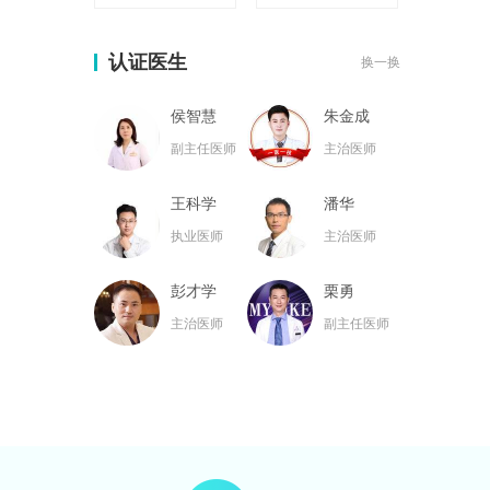
认证医生
换一换
侯智慧
朱金成
副主任医师
主治医师
王科学
潘华
执业医师
主治医师
彭才学
栗勇
主治医师
副主任医师
黄名斗
张亮
主治医师
主治医师
黄小林
韦小勇