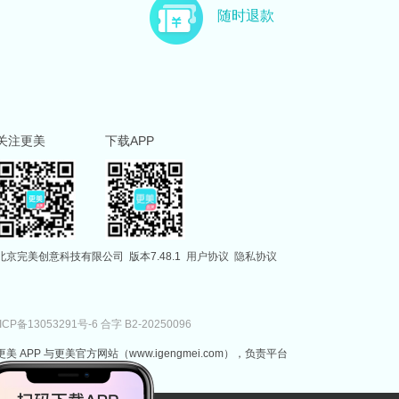
主治医师
副主任医师
随时退款
徐国建
范伟
副主任医师
执业医师
关注更美
下载APP
北京完美创意科技有限公司
版本7.48.1
用户协议
隐私协议
ICP备13053291号-6
合字 B2-20250096
更美 APP 与更美官方网站（www.igengmei.com），负责平台