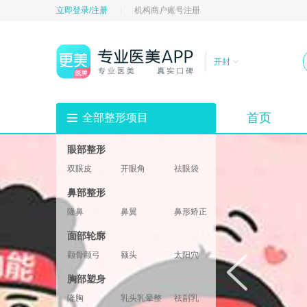
立即登录/注册
|
机构商户账号注册
开封
首页
全部整形项目
眼部整形
双眼皮
开眼角
祛眼袋
祛黑眼圈
填充卧蚕
眼部修复
鼻部整形
垫眉弓
眼睑
隆鼻
鼻翼
鼻形矫正
鼻部修复
鼻基底
鼻部综合
面部轮廓
鼻小柱
鼻头鼻尖
颧骨颧弓
额头
太阳穴
酒窝
下巴
轮廓修复
胸部塑身
下颌角
两颚
隆胸
乳头乳晕整形
祛副乳