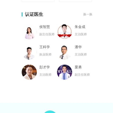
认证医生
换一换
侯智慧
朱金成
副主任医师
主治医师
王科学
潘华
执业医师
主治医师
彭才学
栗勇
主治医师
副主任医师
黄名斗
张亮
主治医师
主治医师
黄小林
韦小勇