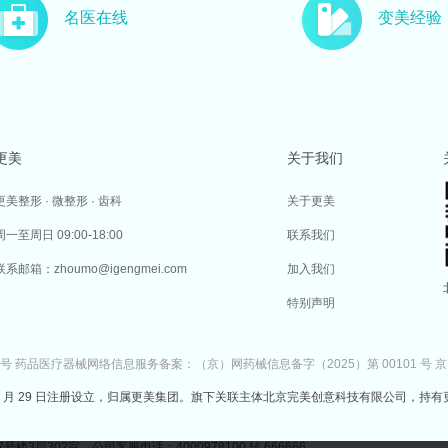
名医在线
变美经验
更美
关于我们
更美整形 · 微整形 · 齿科
关于更美
周一至周日 09:00-18:00
联系我们
联系邮箱：zhoumo@igengmei.com
加入我们
特别声明
7号
药品医疗器械网络信息服务备案：（京）网药械信息备字（2025）第 00101 号
京
于 2014 年 7 月 29 日注册设立，归属更美集团。旗下关联主体北京完美创意科技有限公司，持有
302室 公司客服电话：4000978100 转 666666