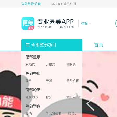
立即登录/注册
|
机构商户账号注册
信阳
首页
全部整形项目
眼部整形
双眼皮
开眼角
祛眼袋
祛黑眼圈
填充卧蚕
眼部修复
鼻部整形
垫眉弓
眼睑
隆鼻
鼻翼
鼻形矫正
鼻部修复
鼻基底
鼻部综合
面部轮廓
鼻小柱
鼻头鼻尖
颧骨颧弓
额头
太阳穴
酒窝
下巴
轮廓修复
胸部塑身
下颌角
两颚
隆胸
乳头乳晕整形
祛副乳