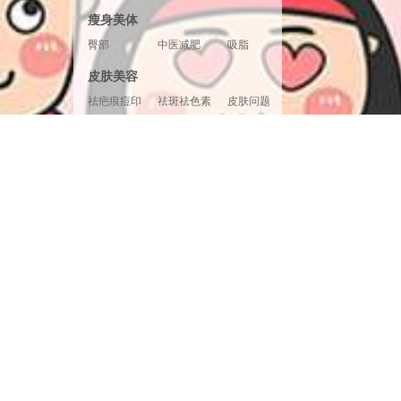
胸形美化
胸部修复
胸部套餐
瘦身美体
臀部
中医减肥
吸脂
腿部塑形
超声溶脂
射频溶脂
皮肤美容
冷冻溶脂
光纤溶脂
祛疤痕痘印
祛斑祛色素
皮肤问题
美白嫩肤
面部提升
清洁补水
皮肤检测