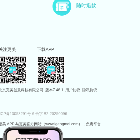
主治医师
副主任医师
随时退款
徐国建
范伟
副主任医师
执业医师
关注更美
下载APP
北京完美创意科技有限公司
版本7.48.1
用户协议
隐私协议
ICP备13053291号-6
合字 B2-20250096
更美 APP 与更美官方网站（www.igengmei.com），负责平台